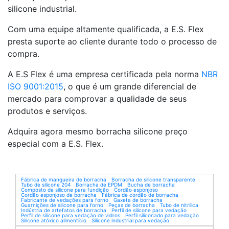
silicone industrial.
Com uma equipe altamente qualificada, a E.S. Flex
presta suporte ao cliente durante todo o processo de
compra.
A E.S Flex é uma empresa certificada pela norma
NBR
ISO 9001:2015
, o que é um grande diferencial de
mercado para comprovar a qualidade de seus
produtos e serviços.
Adquira agora mesmo borracha silicone preço
especial com a E.S. Flex.
Fábrica de mangueira de borracha
Borracha de silicone transparente
Tubo de silicone 204
Borracha de EPDM
Bucha de borracha
Composto de silicone para fundição
Cordão esponjoso
Cordão esponjoso de borracha
Fábrica de cordão de borracha
Fabricante de vedações para forno
Gaxeta de borracha
Guarnições de silicone para forno
Peças de borracha
Tubo de nitrílica
Indústria de artefatos de borracha
Perfil de silicone para vedação
Perfil de silicone para vedação de vidros
Perfil siliconado para vedação
Silicone atóxico alimentício
Silicone industrial para vedação