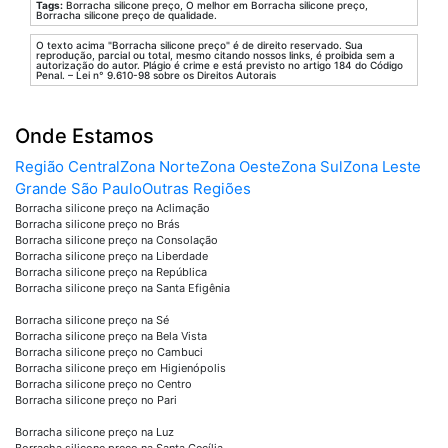
Tags:
Borracha silicone preço, O melhor em Borracha silicone preço,
Borracha silicone preço de qualidade.
O texto acima "Borracha silicone preço" é de direito reservado. Sua
reprodução, parcial ou total, mesmo citando nossos links, é proibida sem a
autorização do autor. Plágio é crime e está previsto no artigo 184 do Código
Penal. – Lei n° 9.610-98 sobre os Direitos Autorais
Onde Estamos
Região Central
Zona Norte
Zona Oeste
Zona Sul
Zona Leste
Grande São Paulo
Outras Regiões
Borracha silicone preço na Aclimação
Borracha silicone preço no Brás
Borracha silicone preço na Consolação
Borracha silicone preço na Liberdade
Borracha silicone preço na República
Borracha silicone preço na Santa Efigênia
Borracha silicone preço na Sé
Borracha silicone preço na Bela Vista
Borracha silicone preço no Cambuci
Borracha silicone preço em Higienópolis
Borracha silicone preço no Centro
Borracha silicone preço no Pari
Borracha silicone preço na Luz
Borracha silicone preço na Santa Cecília