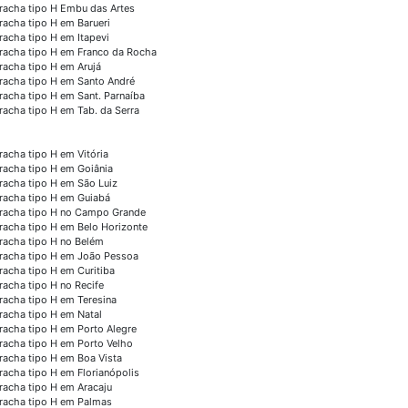
racha tipo H Embu das Artes
racha tipo H em Barueri
racha tipo H em Itapevi
racha tipo H em Franco da Rocha
racha tipo H em Arujá
racha tipo H em Santo André
racha tipo H em Sant. Parnaíba
racha tipo H em Tab. da Serra
racha tipo H em Vitória
racha tipo H em Goiânia
racha tipo H em São Luiz
racha tipo H em Guiabá
racha tipo H no Campo Grande
racha tipo H em Belo Horizonte
racha tipo H no Belém
racha tipo H em João Pessoa
racha tipo H em Curitiba
racha tipo H no Recife
racha tipo H em Teresina
racha tipo H em Natal
racha tipo H em Porto Alegre
racha tipo H em Porto Velho
racha tipo H em Boa Vista
racha tipo H em Florianópolis
racha tipo H em Aracaju
racha tipo H em Palmas