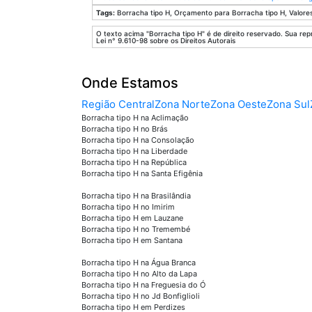
Tags:
Borracha tipo H, Orçamento para Borracha tipo H, Valores
O texto acima "Borracha tipo H" é de direito reservado. Sua repr
Lei n° 9.610-98 sobre os Direitos Autorais
Onde Estamos
Região Central
Zona Norte
Zona Oeste
Zona Sul
Borracha tipo H na Aclimação
Borracha tipo H no Brás
Borracha tipo H na Consolação
Borracha tipo H na Liberdade
Borracha tipo H na República
Borracha tipo H na Santa Efigênia
Borracha tipo H na Brasilândia
Borracha tipo H no Imirim
Borracha tipo H em Lauzane
Borracha tipo H no Tremembé
Borracha tipo H em Santana
Borracha tipo H na Água Branca
Borracha tipo H no Alto da Lapa
Borracha tipo H na Freguesia do Ó
Borracha tipo H no Jd Bonfiglioli
Borracha tipo H em Perdizes