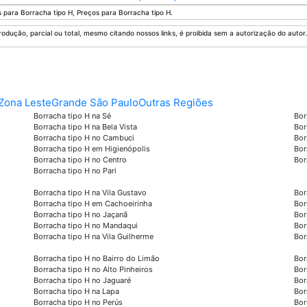
 para Borracha tipo H, Preços para Borracha tipo H.
odução, parcial ou total, mesmo citando nossos links, é proibida sem a autorização do autor. 
Zona Leste
Grande São Paulo
Outras Regiões
Borracha tipo H na Sé
Bor
Borracha tipo H na Bela Vista
Bor
Borracha tipo H no Cambuci
Bor
Borracha tipo H em Higienópolis
Bor
Borracha tipo H no Centro
Bor
Borracha tipo H no Pari
Borracha tipo H na Vila Gustavo
Bor
Borracha tipo H em Cachoeirinha
Bor
Borracha tipo H no Jaçanã
Bor
Borracha tipo H no Mandaqui
Bor
Borracha tipo H na Vila Guilherme
Bor
Borracha tipo H no Bairro do Limão
Bor
Borracha tipo H no Alto Pinheiros
Bor
Borracha tipo H no Jaguaré
Bor
Borracha tipo H na Lapa
Bor
Borracha tipo H no Perús
Bor