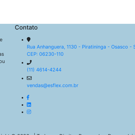
Contato
e
Rua Anhanguera, 1130 - Piratininga - Osasco - 
as
CEP: 06230-110
ou
(11) 4614-4244
vendas@esflex.com.br