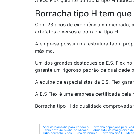
A E.S. Flex garante borracha tipo H fabric
Borracha tipo H tem que 
Com 28 anos de experiência no mercado, 
artefatos diversos e borracha tipo H.
A empresa possui uma estrutura fabril pró
máxima.
Um dos grandes destaques da E.S. Flex no 
garante um rigoroso padrão de qualidade p
A equipe de especialistas da E.S. Flex gar
A E.S Flex é uma empresa certificada pela
Borracha tipo H de qualidade comprovada t
Anel de borracha para vedação
Borracha esponjosa para ve
Fabricante de bucha de silicone
Fabricante de mangueiras de 
Tubo borracha Viton
Tubo de nitrílica
Borracha tipo H
Mangu