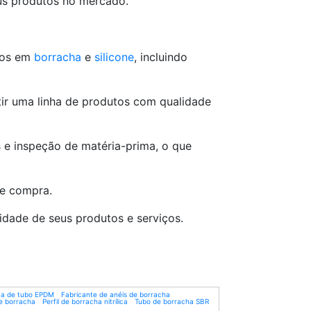
eus produtos no mercado.
tos em
borracha
e
silicone
, incluindo
tir uma linha de produtos com qualidade
 e inspeção de matéria-prima, o que
de compra.
lidade de seus produtos e serviços.
ca de tubo EPDM
Fabricante de anéis de borracha
de borracha
Perfil de borracha nitrílica
Tubo de borracha SBR