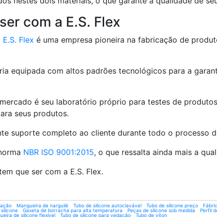
ados nestes dois materiais, o que garante a qualidade de s
ser com a E.S. Flex
a
E.S. Flex
é uma empresa pioneira na fabricação de produ
pria equipada com altos padrões tecnológicos para a garan
mercado é seu laboratório próprio para testes de produtos
ara seus produtos.
ante suporte completo ao cliente durante todo o processo 
 norma
NBR ISO 9001:2015
, o que ressalta ainda mais a qua
em que ser com a E.S. Flex.
dação
Mangueira de narguilé
Tubo de silicone autoclavável
Tubo de silicone preço
Fábri
silicone
Gaxeta de borracha para alta temperatura
Peças de silicone sob medida
Perfil 
eira de silicone flexível
Tubo de silicone para vedação
Tubo de viton