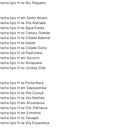
racha tipo H no Rio Pequeno
racha tipo H em Santo Amaro
racha tipo H na Vila Andrade
racha tipo H na Água Funda
racha tipo H no Campo Grande
racha tipo H na Cidade Ademar
racha tipo H na Saúde
racha tipo H na Cidade Dutra
racha tipo H Jd Paulistano
racha tipo H em Socorro
racha tipo H no Ibirapuera
racha tipo H no Jockey Club
racha tipo H na Ponte Rasa
racha tipo H em Sapopemba
racha tipo H na Vila Curuçá
racha tipo H na Vila Matilde
racha tipo H em Aricanduva
racha tipo H na Cid. Patriarca
racha tipo H em Ermelino
racha tipo H no Tatuapé
racha tipo H na Vila Esperança