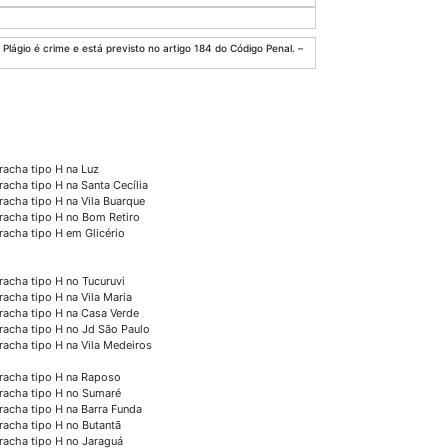
Plágio é crime e está previsto no artigo 184 do Código Penal. –
racha tipo H na Luz
racha tipo H na Santa Cecília
racha tipo H na Vila Buarque
racha tipo H no Bom Retiro
racha tipo H em Glicério
racha tipo H no Tucuruvi
racha tipo H na Vila Maria
racha tipo H na Casa Verde
racha tipo H no Jd São Paulo
racha tipo H na Vila Medeiros
racha tipo H na Raposo
racha tipo H no Sumaré
racha tipo H na Barra Funda
racha tipo H no Butantã
racha tipo H no Jaraguá