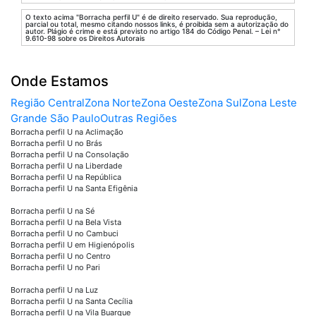
O texto acima "Borracha perfil U" é de direito reservado. Sua reprodução,
parcial ou total, mesmo citando nossos links, é proibida sem a autorização do
autor. Plágio é crime e está previsto no artigo 184 do Código Penal. – Lei n°
9.610-98 sobre os Direitos Autorais
Onde Estamos
Região Central
Zona Norte
Zona Oeste
Zona Sul
Zona Leste
Grande São Paulo
Outras Regiões
Borracha perfil U na Aclimação
Borracha perfil U no Brás
Borracha perfil U na Consolação
Borracha perfil U na Liberdade
Borracha perfil U na República
Borracha perfil U na Santa Efigênia
Borracha perfil U na Sé
Borracha perfil U na Bela Vista
Borracha perfil U no Cambuci
Borracha perfil U em Higienópolis
Borracha perfil U no Centro
Borracha perfil U no Pari
Borracha perfil U na Luz
Borracha perfil U na Santa Cecília
Borracha perfil U na Vila Buarque