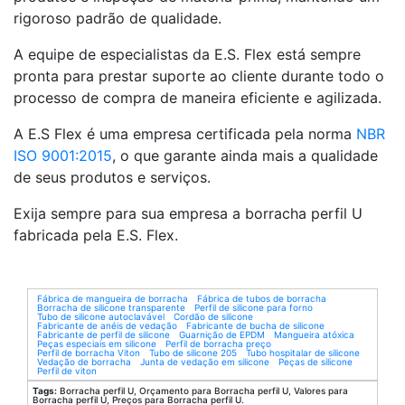
rigoroso padrão de qualidade.
A equipe de especialistas da E.S. Flex está sempre
pronta para prestar suporte ao cliente durante todo o
processo de compra de maneira eficiente e agilizada.
A E.S Flex é uma empresa certificada pela norma
NBR
ISO 9001:2015
, o que garante ainda mais a qualidade
de seus produtos e serviços.
Exija sempre para sua empresa a borracha perfil U
fabricada pela E.S. Flex.
Fábrica de mangueira de borracha
Fábrica de tubos de borracha
Borracha de silicone transparente
Perfil de silicone para forno
Tubo de silicone autoclavável
Cordão de silicone
Fabricante de anéis de vedação
Fabricante de bucha de silicone
Fabricante de perfil de silicone
Guarnição de EPDM
Mangueira atóxica
Peças especiais em silicone
Perfil de borracha preço
Perfil de borracha Viton
Tubo de silicone 205
Tubo hospitalar de silicone
Vedação de borracha
Junta de vedação em silicone
Peças de silicone
Perfil de viton
Tags:
Borracha perfil U, Orçamento para Borracha perfil U, Valores para
Borracha perfil U, Preços para Borracha perfil U.