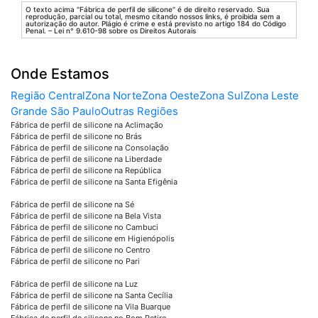
O texto acima "Fábrica de perfil de silicone" é de direito reservado. Sua
reprodução, parcial ou total, mesmo citando nossos links, é proibida sem a
autorização do autor. Plágio é crime e está previsto no artigo 184 do Código
Penal. – Lei n° 9.610-98 sobre os Direitos Autorais
Onde Estamos
Região Central
Zona Norte
Zona Oeste
Zona Sul
Zona Leste
Grande São Paulo
Outras Regiões
Fábrica de perfil de silicone na Aclimação
Fábrica de perfil de silicone no Brás
Fábrica de perfil de silicone na Consolação
Fábrica de perfil de silicone na Liberdade
Fábrica de perfil de silicone na República
Fábrica de perfil de silicone na Santa Efigênia
Fábrica de perfil de silicone na Sé
Fábrica de perfil de silicone na Bela Vista
Fábrica de perfil de silicone no Cambuci
Fábrica de perfil de silicone em Higienópolis
Fábrica de perfil de silicone no Centro
Fábrica de perfil de silicone no Pari
Fábrica de perfil de silicone na Luz
Fábrica de perfil de silicone na Santa Cecília
Fábrica de perfil de silicone na Vila Buarque
Fábrica de perfil de silicone no Bom Retiro