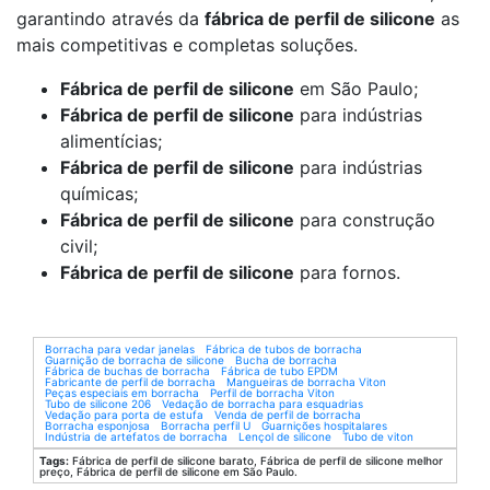
garantindo através da
fábrica de perfil de silicone
as
mais competitivas e completas soluções.
Fábrica de perfil de silicone
em São Paulo;
Fábrica de perfil de silicone
para indústrias
alimentícias;
Fábrica de perfil de silicone
para indústrias
químicas;
Fábrica de perfil de silicone
para construção
civil;
Fábrica de perfil de silicone
para fornos.
Borracha para vedar janelas
Fábrica de tubos de borracha
Guarnição de borracha de silicone
Bucha de borracha
Fábrica de buchas de borracha
Fábrica de tubo EPDM
Fabricante de perfil de borracha
Mangueiras de borracha Viton
Peças especiais em borracha
Perfil de borracha Viton
Tubo de silicone 206
Vedação de borracha para esquadrias
Vedação para porta de estufa
Venda de perfil de borracha
Borracha esponjosa
Borracha perfil U
Guarnições hospitalares
Indústria de artefatos de borracha
Lençol de silicone
Tubo de viton
Tags:
Fábrica de perfil de silicone barato, Fábrica de perfil de silicone melhor
preço, Fábrica de perfil de silicone em São Paulo.