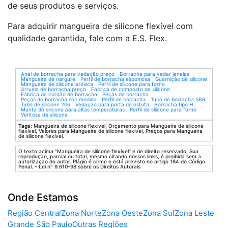
de seus produtos e serviços.
Para adquirir mangueira de silicone flexível com
qualidade garantida, fale com a E.S. Flex.
Anel de borracha para vedação preço
Borracha para vedar janelas
Mangueira de narguilé
Perfil de borracha esponjosa
Guarnição de silicone
Mangueira de silicone atóxica
Perfil de silicone para forno
Arruela de borracha preço
Fábrica de composto de silicone
Fábrica de cordão de borracha
Peças de borracha
Peças de borracha sob medida
Perfil de borracha
Tubo de borracha SBR
Tubo de silicone 206
Vedação para porta de estufa
Borracha tipo H
Manta de silicone para altas temperaturas
Perfil de silicone para forno
Ventosa de silicone
Tags:
Mangueira de silicone flexível, Orçamento para Mangueira de silicone
flexível, Valores para Mangueira de silicone flexível, Preços para Mangueira
de silicone flexível.
O texto acima "Mangueira de silicone flexível" é de direito reservado. Sua
reprodução, parcial ou total, mesmo citando nossos links, é proibida sem a
autorização do autor. Plágio é crime e está previsto no artigo 184 do Código
Penal. – Lei n° 9.610-98 sobre os Direitos Autorais
Onde Estamos
Região Central
Zona Norte
Zona Oeste
Zona Sul
Zona Leste
Grande São Paulo
Outras Regiões