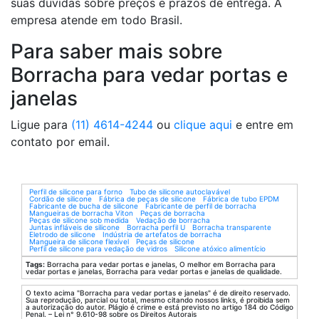
suas duvidas sobre preços e prazos de entrega. A
empresa atende em todo Brasil.
Para saber mais sobre
Borracha para vedar portas e
janelas
Ligue para
(11) 4614-4244
ou
clique aqui
e entre em
contato por email.
Perfil de silicone para forno
Tubo de silicone autoclavável
Cordão de silicone
Fábrica de peças de silicone
Fábrica de tubo EPDM
Fabricante de bucha de silicone
Fabricante de perfil de borracha
Mangueiras de borracha Viton
Peças de borracha
Peças de silicone sob medida
Vedação de borracha
Juntas infláveis de silicone
Borracha perfil U
Borracha transparente
Eletrodo de silicone
Indústria de artefatos de borracha
Mangueira de silicone flexível
Peças de silicone
Perfil de silicone para vedação de vidros
Silicone atóxico alimentício
Tags:
Borracha para vedar portas e janelas, O melhor em Borracha para
vedar portas e janelas, Borracha para vedar portas e janelas de qualidade.
O texto acima "Borracha para vedar portas e janelas" é de direito reservado.
Sua reprodução, parcial ou total, mesmo citando nossos links, é proibida sem
a autorização do autor. Plágio é crime e está previsto no artigo 184 do Código
Penal. – Lei n° 9.610-98 sobre os Direitos Autorais