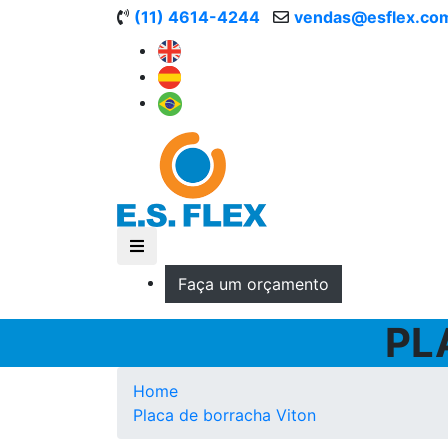
(11) 4614-4244
vendas@esflex.co
Faça um orçamento
PL
Home
Placa de borracha Viton