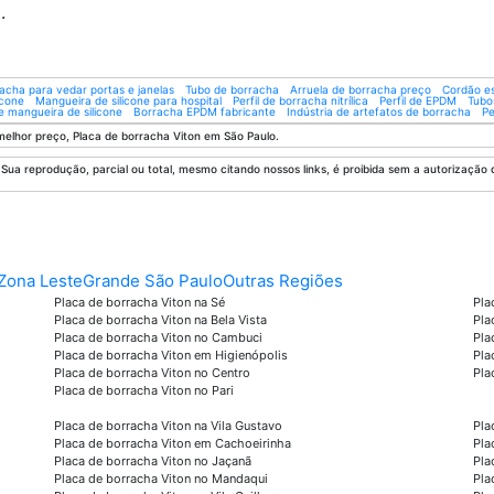
.
acha para vedar portas e janelas
Tubo de borracha
Arruela de borracha preço
Cordão es
icone
Mangueira de silicone para hospital
Perfil de borracha nitrílica
Perfil de EPDM
Tubo
 mangueira de silicone
Borracha EPDM fabricante
Indústria de artefatos de borracha
Pe
melhor preço, Placa de borracha Viton em São Paulo.
 Sua reprodução, parcial ou total, mesmo citando nossos links, é proibida sem a autorização d
Zona Leste
Grande São Paulo
Outras Regiões
Placa de borracha Viton na Sé
Pla
Placa de borracha Viton na Bela Vista
Pla
Placa de borracha Viton no Cambuci
Pla
Placa de borracha Viton em Higienópolis
Pla
Placa de borracha Viton no Centro
Pla
Placa de borracha Viton no Pari
Placa de borracha Viton na Vila Gustavo
Pla
Placa de borracha Viton em Cachoeirinha
Pla
Placa de borracha Viton no Jaçanã
Pla
Placa de borracha Viton no Mandaqui
Pla