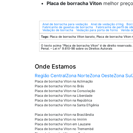
Placa de borracha Viton
melhor preço
Anel de borracha para vedação
Anel de vedação o'ring
Borr
Fabricante de gaxetas de borracha
Fabricante de perfil de sil
Vedação de borracha
Vedação para porta de forno
Venda de
Tags:
Placa de borracha Viton barato, Placa de borracha Viton 
O texto acima "Placa de borracha Viton" é de direito reservado.
Penal. – Lei n° 9.610-98 sobre os Direitos Autorais
Onde Estamos
Região Central
Zona Norte
Zona Oeste
Zona Sul
Placa de borracha Viton na Aclimação
Placa de borracha Viton no Brás
Placa de borracha Viton na Consolação
Placa de borracha Viton na Liberdade
Placa de borracha Viton na República
Placa de borracha Viton na Santa Efigênia
Placa de borracha Viton na Brasilândia
Placa de borracha Viton no Imirim
Placa de borracha Viton em Lauzane
Placa de borracha Viton no Tremembé