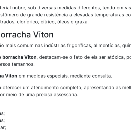
rial nobre, sob diversas medidas diferentes, tendo em vis
stômero de grande resistência a elevadas temperaturas c
ados, clorídrico, cítrico, óleos e graxa.
borracha Viton
o mais comum nas indústrias frigoríficas, alimentícias, quím
e borracha Viton
, destacam-se o fato de ela ser atóxica, po
ersos tamanhos.
ha Viton
em medidas especiais, mediante consulta.
 a oferecer um atendimento completo, apresentando as mel
or meio de uma precisa assessoria.
as;
s;
ar;