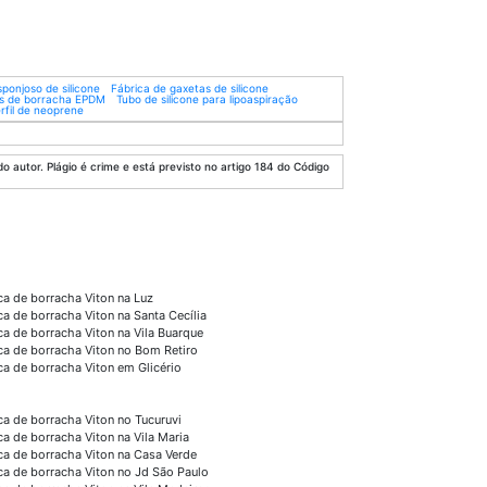
ponjoso de silicone
Fábrica de gaxetas de silicone
s de borracha EPDM
Tubo de silicone para lipoaspiração
rfil de neoprene
o autor. Plágio é crime e está previsto no artigo 184 do Código
ca de borracha Viton na Luz
ca de borracha Viton na Santa Cecília
ca de borracha Viton na Vila Buarque
ca de borracha Viton no Bom Retiro
ca de borracha Viton em Glicério
ca de borracha Viton no Tucuruvi
ca de borracha Viton na Vila Maria
ca de borracha Viton na Casa Verde
ca de borracha Viton no Jd São Paulo