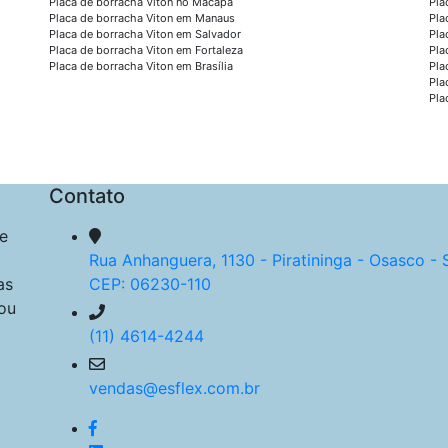
Placa de borracha Viton no Macapá
Pla
Placa de borracha Viton em Manaus
Pla
Placa de borracha Viton em Salvador
Pla
Placa de borracha Viton em Fortaleza
Pla
Placa de borracha Viton em Brasília
Pla
Pla
Pla
Contato
e
Rua Anhanguera, 1130 - Piratininga - Osasco - 
as
CEP: 06230-110
ou
(11) 4614-4244
vendas@esflex.com.br