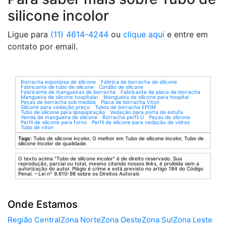
silicone incolor
Ligue para
(11) 4614-4244
ou
clique aqui
e entre em
contato por email.
Borracha esponjosa de silicone
Fábrica de borracha de silicone
Fabricante de tubo de silicone
Cordão de silicone
Fabricante de mangueiras de borracha
Fabricante de placa de borracha
Mangueira de silicone hospitalar
Mangueira de silicone para hospital
Peças de borracha sob medida
Placa de borracha Viton
Silicone para vedação preço
Tubos de borracha EPDM
Tubo de silicone para lipoaspiração
Vedação para porta de estufa
Venda de mangueira de silicone
Borracha perfil U
Peças de silicone
Perfil de silicone para forno
Perfil de silicone para vedação de vidros
Tubo de viton
Tags:
Tubo de silicone incolor, O melhor em Tubo de silicone incolor, Tubo de
silicone incolor de qualidade.
O texto acima "Tubo de silicone incolor" é de direito reservado. Sua
reprodução, parcial ou total, mesmo citando nossos links, é proibida sem a
autorização do autor. Plágio é crime e está previsto no artigo 184 do Código
Penal. – Lei n° 9.610-98 sobre os Direitos Autorais
Onde Estamos
Região Central
Zona Norte
Zona Oeste
Zona Sul
Zona Leste