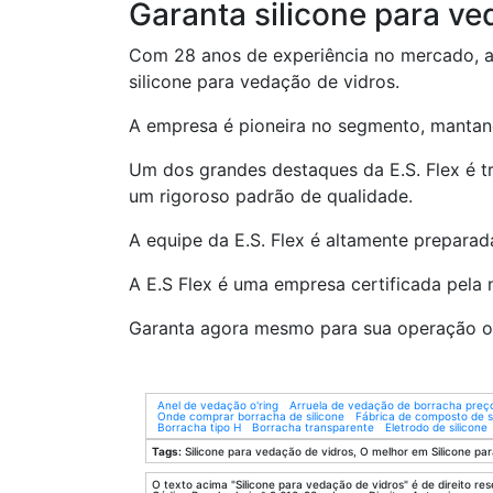
Garanta silicone para ve
Com 28 anos de experiência no mercado, 
silicone para vedação de vidros.
A empresa é pioneira no segmento, mantan
Um dos grandes destaques da E.S. Flex é t
um rigoroso padrão de qualidade.
A equipe da E.S. Flex é altamente preparada
A E.S Flex é uma empresa certificada pela
Garanta agora mesmo para sua operação o s
Anel de vedação o'ring
Arruela de vedação de borracha preç
Onde comprar borracha de silicone
Fábrica de composto de si
Borracha tipo H
Borracha transparente
Eletrodo de silicone
Tags:
Silicone para vedação de vidros, O melhor em Silicone par
O texto acima "Silicone para vedação de vidros" é de direito res