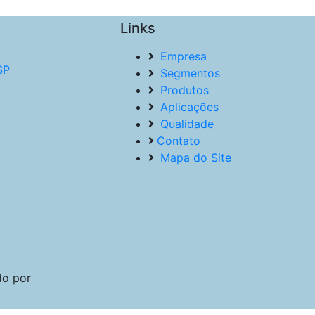
Links
Empresa
SP
Segmentos
Produtos
Aplicações
Qualidade
Contato
Mapa do Site
do por