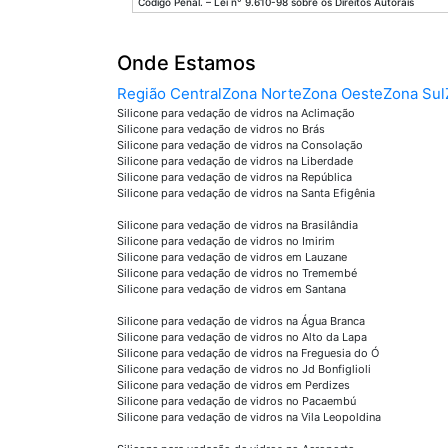
Código Penal. – Lei n° 9.610-98 sobre os Direitos Autorais
Onde Estamos
Região Central
Zona Norte
Zona Oeste
Zona Sul
Silicone para vedação de vidros na Aclimação
Silicone para vedação de vidros no Brás
Silicone para vedação de vidros na Consolação
Silicone para vedação de vidros na Liberdade
Silicone para vedação de vidros na República
Silicone para vedação de vidros na Santa Efigênia
Silicone para vedação de vidros na Brasilândia
Silicone para vedação de vidros no Imirim
Silicone para vedação de vidros em Lauzane
Silicone para vedação de vidros no Tremembé
Silicone para vedação de vidros em Santana
Silicone para vedação de vidros na Água Branca
Silicone para vedação de vidros no Alto da Lapa
Silicone para vedação de vidros na Freguesia do Ó
Silicone para vedação de vidros no Jd Bonfiglioli
Silicone para vedação de vidros em Perdizes
Silicone para vedação de vidros no Pacaembú
Silicone para vedação de vidros na Vila Leopoldina