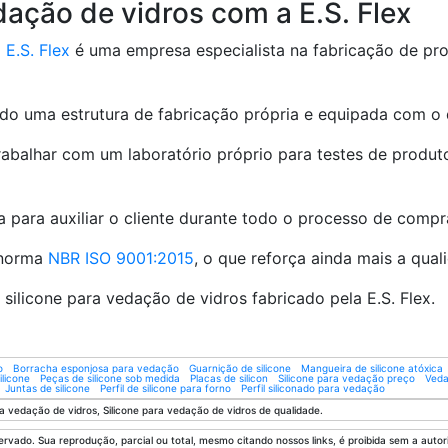
dação de vidros com a E.S. Flex
a
E.S. Flex
é uma empresa especialista na fabricação de p
do uma estrutura de fabricação própria e equipada com o
rabalhar com um laboratório próprio para testes de produ
 para auxiliar o cliente durante todo o processo de compra,
 norma
NBR ISO 9001:2015
, o que reforça ainda mais a qual
ilicone para vedação de vidros fabricado pela E.S. Flex.
o
Borracha esponjosa para vedação
Guarnição de silicone
Mangueira de silicone atóxica
licone
Peças de silicone sob medida
Placas de silicon
Silicone para vedação preço
Veda
Juntas de silicone
Perfil de silicone para forno
Perfil siliconado para vedação
a vedação de vidros, Silicone para vedação de vidros de qualidade.
ervado. Sua reprodução, parcial ou total, mesmo citando nossos links, é proibida sem a autori