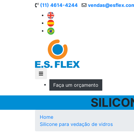
(11) 4614-4244
vendas@esflex.co
Faça um orçamento
SILICO
Home
Silicone para vedação de vidros