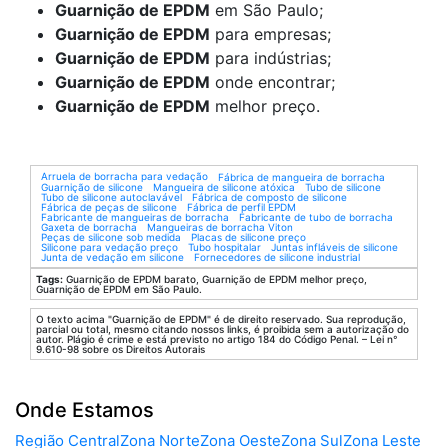
Guarnição de EPDM
em São Paulo;
Guarnição de EPDM
para empresas;
Guarnição de EPDM
para indústrias;
Guarnição de EPDM
onde encontrar;
Guarnição de EPDM
melhor preço.
Arruela de borracha para vedação
Fábrica de mangueira de borracha
Guarnição de silicone
Mangueira de silicone atóxica
Tubo de silicone
Tubo de silicone autoclavável
Fábrica de composto de silicone
Fábrica de peças de silicone
Fábrica de perfil EPDM
Fabricante de mangueiras de borracha
Fabricante de tubo de borracha
Gaxeta de borracha
Mangueiras de borracha Viton
Peças de silicone sob medida
Placas de silicone preço
Silicone para vedação preço
Tubo hospitalar
Juntas infláveis de silicone
Junta de vedação em silicone
Fornecedores de silicone industrial
Tags:
Guarnição de EPDM barato, Guarnição de EPDM melhor preço,
Guarnição de EPDM em São Paulo.
O texto acima "Guarnição de EPDM" é de direito reservado. Sua reprodução,
parcial ou total, mesmo citando nossos links, é proibida sem a autorização do
autor. Plágio é crime e está previsto no artigo 184 do Código Penal. – Lei n°
9.610-98 sobre os Direitos Autorais
Onde Estamos
Região Central
Zona Norte
Zona Oeste
Zona Sul
Zona Leste