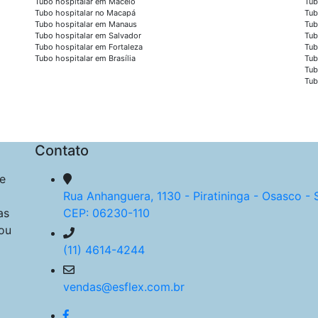
Tubo hospitalar em Maceió
Tub
Tubo hospitalar no Macapá
Tub
Tubo hospitalar em Manaus
Tub
Tubo hospitalar em Salvador
Tub
Tubo hospitalar em Fortaleza
Tub
Tubo hospitalar em Brasília
Tub
Tub
Tub
Contato
e
Rua Anhanguera, 1130 - Piratininga - Osasco - 
as
CEP: 06230-110
ou
(11) 4614-4244
vendas@esflex.com.br