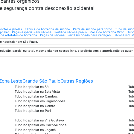
ficantes orgânicos
 segurança contra desconexão acidental
ortas e janelas
Fábrica de borracha de silicone
Perfil de silicone para forno
Tubo de silic
pitalar
Peças especiais em silicone
Perfil de silicone preço
Placa de borracha Viton
Tubo
a de artefatos de borracha
Peças de silicone
Perfil siliconado para vedação
Silicone indus
o hospitalar em São Paulo.
odução, parcial ou total, mesmo citando nossos links, é proibida sem a autorização do autor. 
Zona Leste
Grande São Paulo
Outras Regiões
Tubo hospitalar na Sé
Tub
Tubo hospitalar na Bela Vista
Tub
Tubo hospitalar no Cambuci
Tub
Tubo hospitalar em Higienópolis
Tub
Tubo hospitalar no Centro
Tub
Tubo hospitalar no Pari
Tubo hospitalar na Vila Gustavo
Tub
Tubo hospitalar em Cachoeirinha
Tub
Tubo hospitalar no Jaçanã
Tub