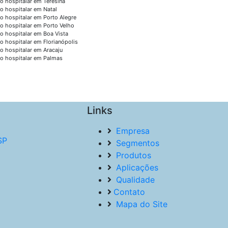
o hospitalar em Teresina
o hospitalar em Natal
o hospitalar em Porto Alegre
o hospitalar em Porto Velho
o hospitalar em Boa Vista
o hospitalar em Florianópolis
o hospitalar em Aracaju
o hospitalar em Palmas
Links
Empresa
SP
Segmentos
Produtos
Aplicações
Qualidade
Contato
Mapa do Site