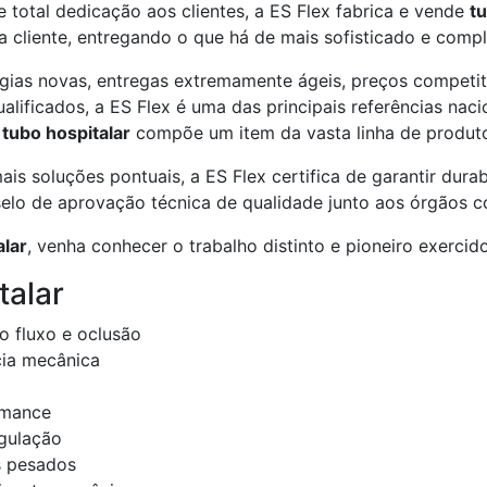
 total dedicação aos clientes, a ES Flex fabrica e vende
tu
cliente, entregando o que há de mais sofisticado e comple
logias novas, entregas extremamente ágeis, preços competi
alificados, a ES Flex é uma das principais referências nac
O
tubo hospitalar
compõe um item da vasta linha de produto
is soluções pontuais, a ES Flex certifica de garantir durabi
elo de aprovação técnica de qualidade junto aos órgãos c
alar
, venha conhecer o trabalho distinto e pioneiro exercido
talar
o fluxo e oclusão
cia mecânica
rmance
agulação
s pesados