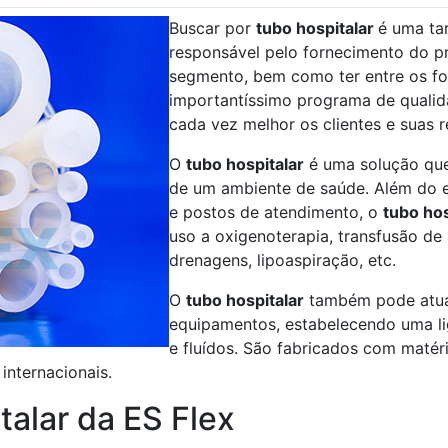
Buscar por
tubo hospitalar
é uma ta
responsável pelo fornecimento do pr
segmento, bem como ter entre os f
importantíssimo programa de qualida
cada vez melhor os clientes e suas 
O
tubo hospitalar
é uma solução que 
de um ambiente de saúde. Além do ex
e postos de atendimento, o
tubo hos
uso a oxigenoterapia, transfusão de
drenagens, lipoaspiração, etc.
O
tubo hospitalar
também pode atuar
equipamentos, estabelecendo uma lig
e fluídos. São fabricados com maté
internacionais.
alar da ES Flex