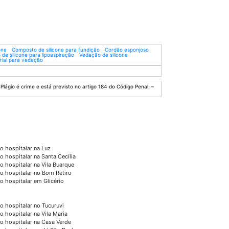
one
Composto de silicone para fundição
Cordão esponjoso
 de silicone para lipoaspiração
Vedação de silicone
trial para vedação
Plágio é crime e está previsto no artigo 184 do Código Penal. –
o hospitalar na Luz
o hospitalar na Santa Cecília
o hospitalar na Vila Buarque
o hospitalar no Bom Retiro
o hospitalar em Glicério
o hospitalar no Tucuruvi
o hospitalar na Vila Maria
o hospitalar na Casa Verde