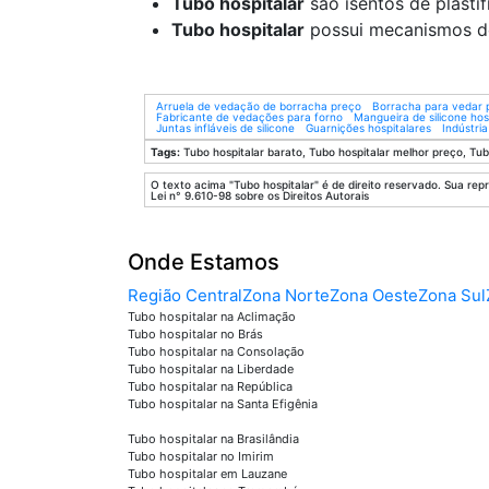
Tubo hospitalar
são isentos de plasti
Tubo hospitalar
possui mecanismos de
Arruela de vedação de borracha preço
Borracha para vedar p
Fabricante de vedações para forno
Mangueira de silicone hos
Juntas infláveis de silicone
Guarnições hospitalares
Indústri
Tags:
Tubo hospitalar barato, Tubo hospitalar melhor preço, Tub
O texto acima "Tubo hospitalar" é de direito reservado. Sua repr
Lei n° 9.610-98 sobre os Direitos Autorais
Onde Estamos
Região Central
Zona Norte
Zona Oeste
Zona Sul
Tubo hospitalar na Aclimação
Tubo hospitalar no Brás
Tubo hospitalar na Consolação
Tubo hospitalar na Liberdade
Tubo hospitalar na República
Tubo hospitalar na Santa Efigênia
Tubo hospitalar na Brasilândia
Tubo hospitalar no Imirim
Tubo hospitalar em Lauzane