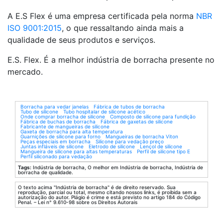
A E.S Flex é uma empresa certificada pela norma
NBR
ISO 9001:2015
, o que ressaltando ainda mais a
qualidade de seus produtos e serviços.
E.S. Flex. É a melhor indústria de borracha presente no
mercado.
Borracha para vedar janelas
Fábrica de tubos de borracha
Tubo de silicone
Tubo hospitalar de silicone acético
Onde comprar borracha de silicone
Composto de silicone para fundição
Fábrica de buchas de borracha
Fábrica de gaxetas de silicone
Fabricante de mangueiras de silicone
Gaxeta de borracha para alta temperatura
Guarnições de silicone para forno
Mangueiras de borracha Viton
Peças especiais em borracha
Silicone para vedação preço
Juntas infláveis de silicone
Eletrodo de silicone
Lençol de silicone
Mangueira de silicone para altas temperaturas
Perfil de silicone tipo E
Perfil siliconado para vedação
Tags:
Indústria de borracha, O melhor em Indústria de borracha, Indústria de
borracha de qualidade.
O texto acima "Indústria de borracha" é de direito reservado. Sua
reprodução, parcial ou total, mesmo citando nossos links, é proibida sem a
autorização do autor. Plágio é crime e está previsto no artigo 184 do Código
Penal. – Lei n° 9.610-98 sobre os Direitos Autorais